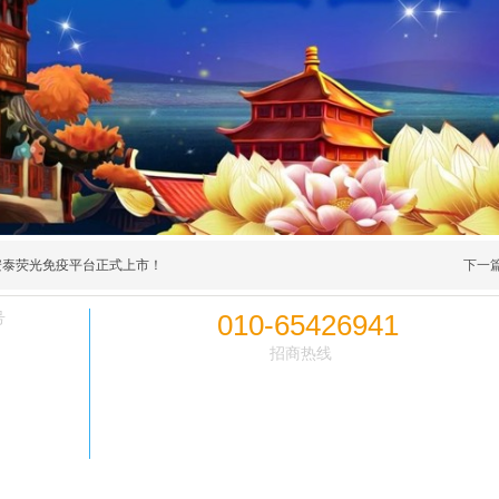
安泰荧光免疫平台正式上市！
下一
号
010-65426941
招商热线