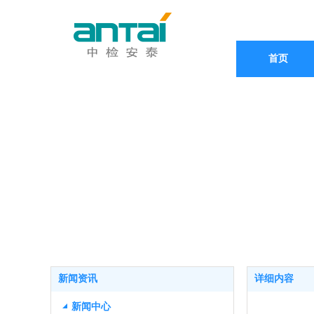
首页
新闻资讯
详细内容
新闻中心