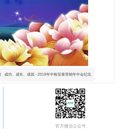
篇
成功、成长、成就 - 2019年中检安泰营销年中会纪实
官方微信公众号