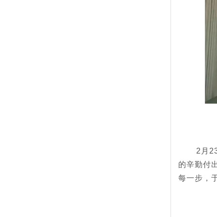
2
月2
的辛勤付
每一步，